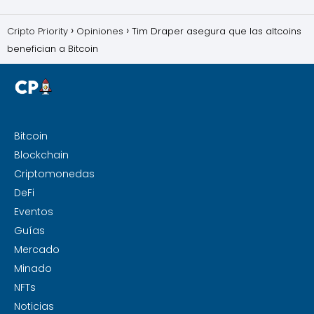
Cripto Priority
Opiniones
Tim Draper asegura que las altcoins
benefician a Bitcoin
Bitcoin
Blockchain
Criptomonedas
DeFi
Eventos
Guías
Mercado
Minado
NFTs
Noticias