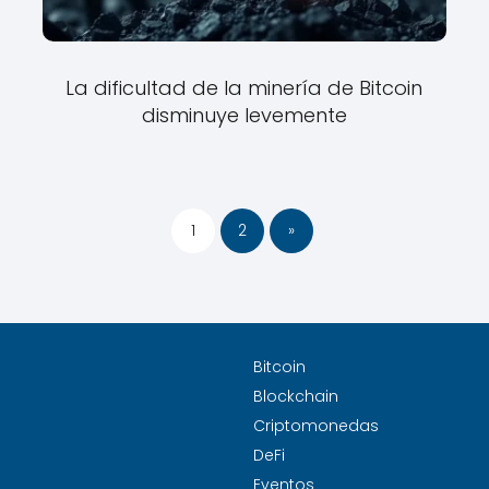
La dificultad de la minería de Bitcoin
disminuye levemente
1
2
»
Bitcoin
Blockchain
Criptomonedas
DeFi
Eventos