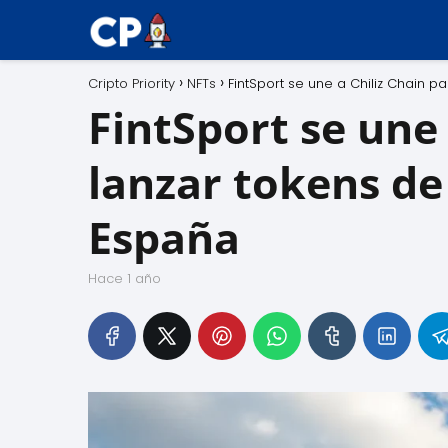
Cripto Priority
NFTs
FintSport se une a Chiliz Chain p
FintSport se une 
lanzar tokens de
España
hace 1 año