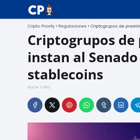
Cripto Priority
Regulaciones
Criptogrupos de presión
Criptogrupos de 
instan al Senado
stablecoins
hace 1 año