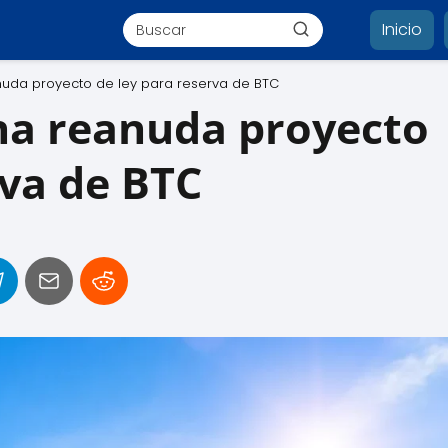
Inicio
uda proyecto de ley para reserva de BTC
na reanuda proyecto
rva de BTC