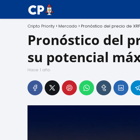
Cripto Priority
Mercado
Pronóstico del precio de XR
Pronóstico del p
su potencial má
hace 1 año