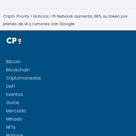
Cripto Priority
Noticias
Pi Network aumenta 38% su token por
planes de IA y rumores con Google
Bitcoin
Blockchain
Criptomonedas
DeFi
Eventos
Guías
Mercado
Minado
NFTs
Noticias