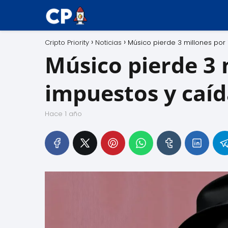
Cripto Priority
Noticias
Músico pierde 3 millones po
Músico pierde 3 
impuestos y caí
hace 1 año