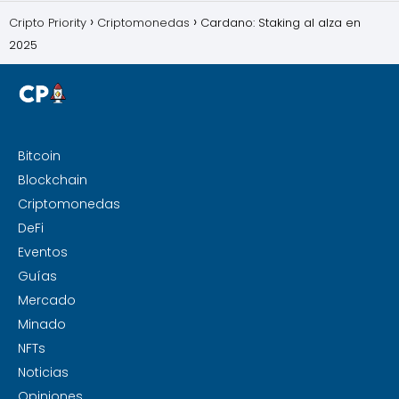
Cripto Priority
Criptomonedas
Cardano: Staking al alza en
2025
Bitcoin
Blockchain
Criptomonedas
DeFi
Eventos
Guías
Mercado
Minado
NFTs
Noticias
Opiniones