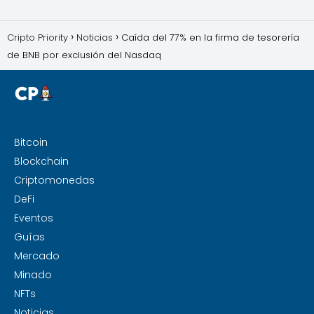
Cripto Priority
Noticias
Caída del 77% en la firma de tesorería
de BNB por exclusión del Nasdaq
Bitcoin
Blockchain
Criptomonedas
DeFi
Eventos
Guías
Mercado
Minado
NFTs
Noticias