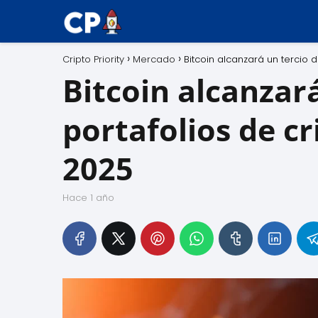
Cripto Priority
Mercado
Bitcoin alcanzará un tercio
Bitcoin alcanzará
portafolios de 
2025
hace 1 año