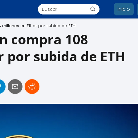
Inicio
8 millones en Ether por subida de ETH
in compra 108
r por subida de ETH