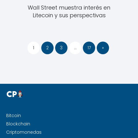
Wall Street muestra interés en
Litecoin y sus perspectivas
1
2
3
…
17
»
Bitcoin
Blockchain
Criptomonedas