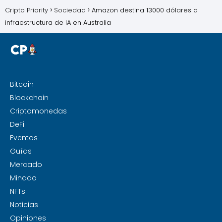
Cripto Priority
Sociedad
Amazon destina 13000 dólares a
infraestructura de IA en Australia
Bitcoin
Blockchain
Criptomonedas
DeFi
Eventos
Guías
Mercado
Minado
NFTs
Noticias
Opiniones