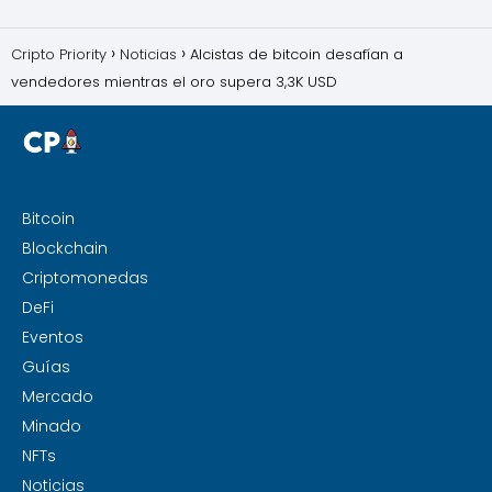
Cripto Priority
Noticias
Alcistas de bitcoin desafían a
vendedores mientras el oro supera 3,3K USD
Bitcoin
Blockchain
Criptomonedas
DeFi
Eventos
Guías
Mercado
Minado
NFTs
Noticias